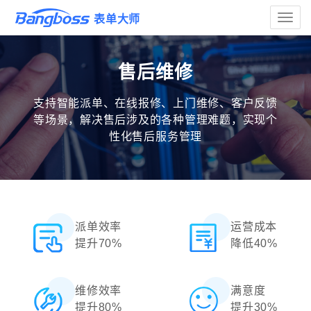
Toggle
表单大师
naviga
售后维修
支持智能派单、在线报修、上门维修、客户反馈
等场景，解决售后涉及的各种管理难题，实现个
性化售后服务管理
派单效率
运营成本
提升70%
降低40%
维修效率
满意度
提升80%
提升30%